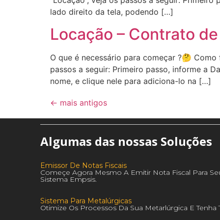
“Locação”, veja os passos a seguir: Primeiro
lado direito da tela, podendo […]
Locação – Contrato de
O que é necessário para começar ?🤔 Como f
passos a seguir: Primeiro passo, informe a D
nome, e clique nele para adiciona-lo na […]
←
mais antigos
Algumas das nossas Soluções
Emissor De Notas Fiscais
Começe Agora Mesmo A Emitir Nota Fiscal Para Se
Sistema Empsis.
Sistema Para Metalúrgicas
Otimize Os Processos Da Sua Metarlúrgica E Tenh