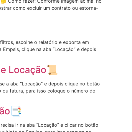
r ?🤔 Como fazer: Conforme imagem acima, no
mostrar como excluir um contrato ou estorna-
iltros, escolhe o relatório e exporta em
 Empsis, clique na aba “Locação” e depois
 de Locação📜
e a aba “Locação” e depois clique no botão
to ou fatura, para isso coloque o número do
ção📑
cisa ir na aba “Locação” e clicar no botão