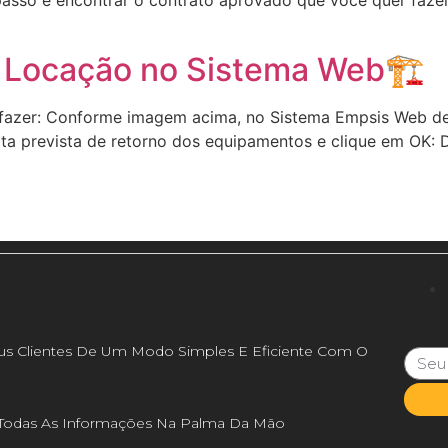
 passo é encontrar o contrato aprovado que você quer fazer
 Locação no Sistema Web🏗️
azer: Conforme imagem acima, no Sistema Empsis Web de 
ata prevista de retorno dos equipamentos e clique em OK: 
us Clientes De Um Modo Simples E Eficiente Com O
a Todas As Informações Na Palma Da Mão