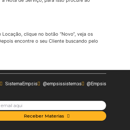
 a Nota de Serviço, para isso procure ao
Locação, clique no botão “Novo“, veja os
Depois encontre o seu Cliente buscando pelo
SistemaEmpsis
@empsissistemas
@Empsis
Receber Materias