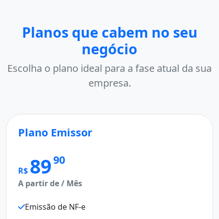
Planos que cabem no seu
negócio
Escolha o plano ideal para a fase atual da sua
empresa.
Plano Emissor
M
Pl
90
89
R$
A partir de / Mês
R$
A p
Emissão de NF-e