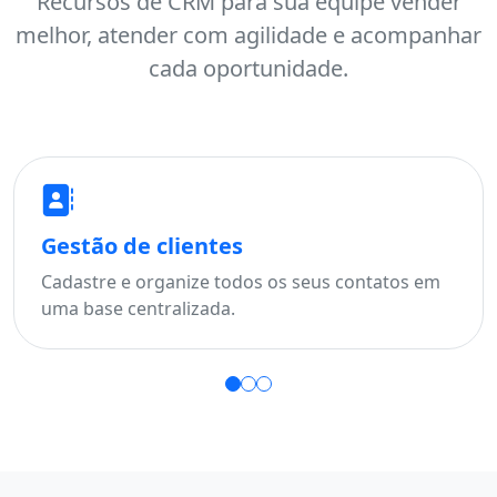
Recursos de CRM para sua equipe vender
melhor, atender com agilidade e acompanhar
cada oportunidade.
Gestão de clientes
Fu
Cadastre e organize todos os seus contatos em
Aco
uma base centralizada.
per