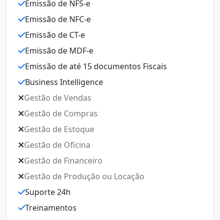
Emissão de NFS-e
E
Emissão de NFC-e
E
Emissão de CT-e
E
Emissão de MDF-e
E
Emissão de até 15 documentos Fiscais
E
Business Intelligence
E
Gestão de Vendas
B
Gestão de Compras
G
Gestão de Estoque
G
Gestão de Oficina
G
Gestão de Financeiro
G
Gestão de Produção ou Locação
G
Suporte 24h
Ge
Treinamentos
S