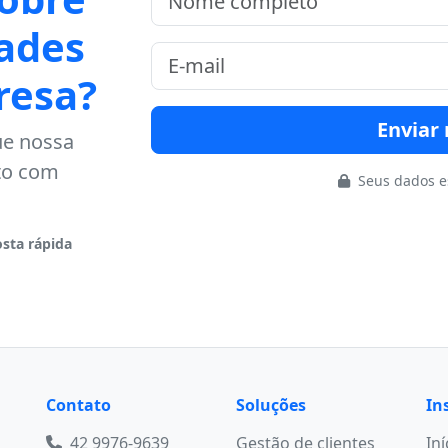
ades
resa?
Envia
ue nossa
to com
Seus dados e
sta rápida
Contato
Soluções
In
42 9976-9639
Gestão de clientes
Iní