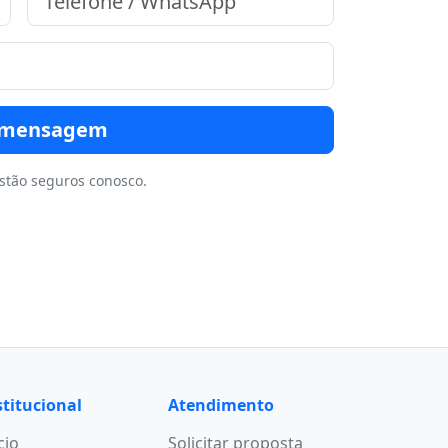
r mensagem
stão seguros conosco.
stitucional
Atendimento
cio
Solicitar proposta