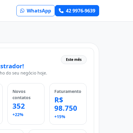
WhatsApp
42 9976-9639
Este mês
strador!
o do seu negócio hoje.
Novos
Faturamento
contatos
R$
352
98.750
+22%
+15%