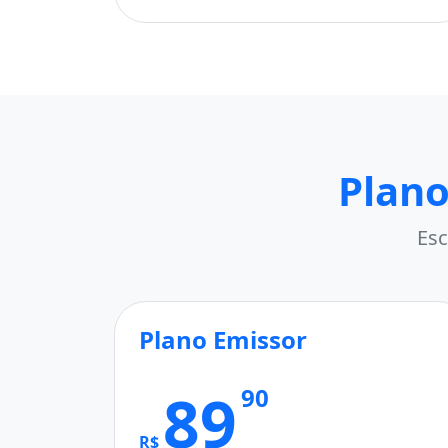
Plano
Esc
Plano Emissor
89
90
R$