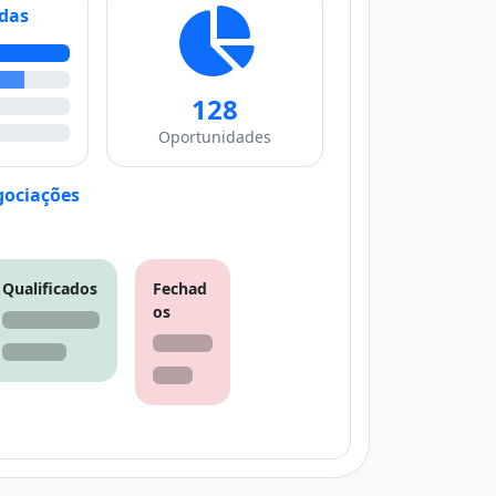
ndas
128
Oportunidades
ociações
Qualificados
Fechad
os