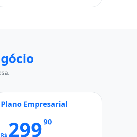
egócio
esa.
Plano Empresarial
299
90
R$