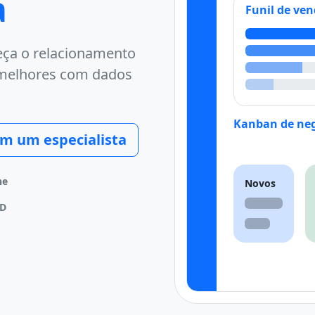
a
Funil de ve
leça o relacionamento
 melhores com dados
Kanban de neg
om um especialista
ne
Novos
PD