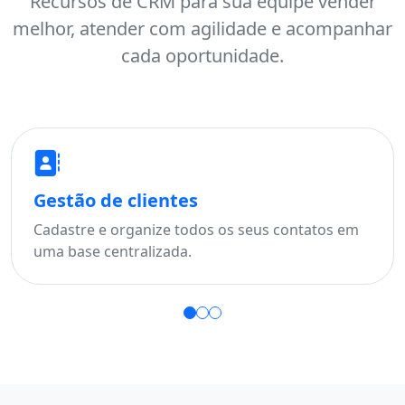
Recursos de CRM para sua equipe vender
melhor, atender com agilidade e acompanhar
cada oportunidade.
Gestão de clientes
Fu
Cadastre e organize todos os seus contatos em
Aco
uma base centralizada.
per