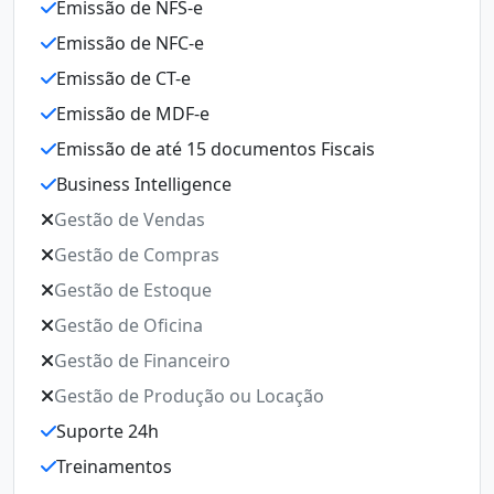
Emissão de NFS-e
E
Emissão de NFC-e
E
Emissão de CT-e
E
Emissão de MDF-e
E
Emissão de até 15 documentos Fiscais
E
Business Intelligence
E
Gestão de Vendas
B
Gestão de Compras
G
Gestão de Estoque
G
Gestão de Oficina
G
Gestão de Financeiro
G
Gestão de Produção ou Locação
G
Suporte 24h
Ge
Treinamentos
S