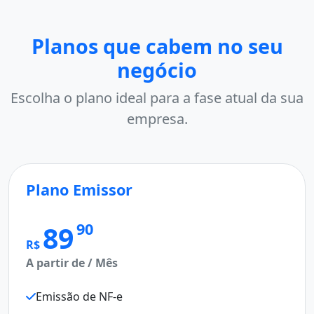
Planos que cabem no seu
negócio
Escolha o plano ideal para a fase atual da sua
empresa.
Plano Emissor
M
Pl
90
89
R$
A partir de / Mês
R$
A p
Emissão de NF-e