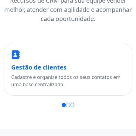
Recursos de CRM para sua equipe vender
melhor, atender com agilidade e acompanhar
cada oportunidade.
Gestão de clientes
Fu
Cadastre e organize todos os seus contatos em
Aco
uma base centralizada.
per