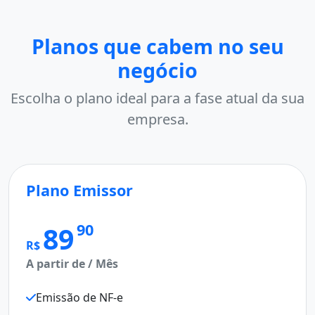
Planos que cabem no seu
negócio
Escolha o plano ideal para a fase atual da sua
empresa.
Plano Emissor
M
Pl
90
89
R$
A partir de / Mês
R$
A p
Emissão de NF-e