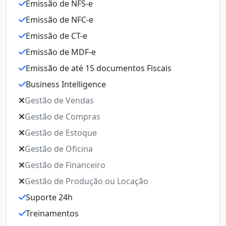
Emissão de NFS-e
E
Emissão de NFC-e
E
Emissão de CT-e
E
Emissão de MDF-e
E
Emissão de até 15 documentos Fiscais
E
Business Intelligence
E
Gestão de Vendas
B
Gestão de Compras
G
Gestão de Estoque
G
Gestão de Oficina
G
Gestão de Financeiro
G
Gestão de Produção ou Locação
G
Suporte 24h
Ge
Treinamentos
S