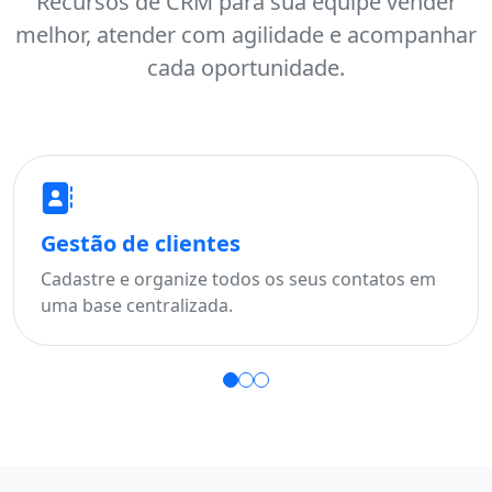
Recursos de CRM para sua equipe vender
melhor, atender com agilidade e acompanhar
cada oportunidade.
Gestão de clientes
F
Cadastre e organize todos os seus contatos em
Ac
uma base centralizada.
pe