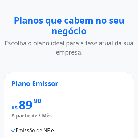
Planos que cabem no seu
negócio
Escolha o plano ideal para a fase atual da sua
empresa.
Plano Emissor
P
90
89
R$
A partir de / Mês
R
A 
Emissão de NF-e