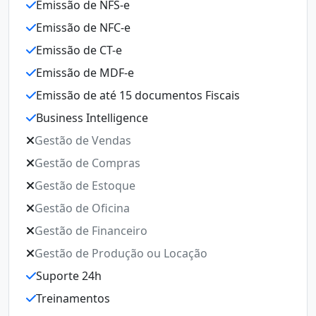
Emissão de NFS-e
E
Emissão de NFC-e
E
Emissão de CT-e
E
Emissão de MDF-e
E
Emissão de até 15 documentos Fiscais
E
Business Intelligence
E
Gestão de Vendas
B
Gestão de Compras
G
Gestão de Estoque
G
Gestão de Oficina
G
Gestão de Financeiro
G
Gestão de Produção ou Locação
G
Suporte 24h
Ge
Treinamentos
S