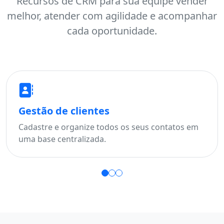
Recursos de CRM para sua equipe vender
melhor, atender com agilidade e acompanhar
cada oportunidade.
Gestão de clientes
Fu
Cadastre e organize todos os seus contatos em
Aco
uma base centralizada.
per