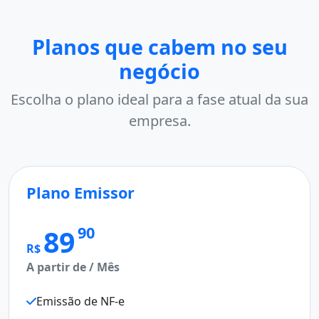
Planos que cabem no seu
negócio
Escolha o plano ideal para a fase atual da sua
empresa.
Plano Emissor
M
Pl
90
89
R$
A partir de / Mês
R$
A p
Emissão de NF-e