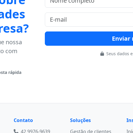
ades
resa?
Envia
ue nossa
to com
Seus dados e
sta rápida
Contato
Soluções
In
42 9976-9639
Gestão de clientes
Iní