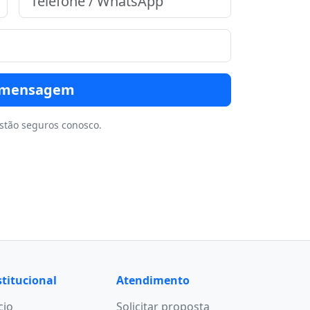
r mensagem
stão seguros conosco.
stitucional
Atendimento
cio
Solicitar proposta