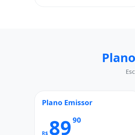
Plano
Esc
Plano Emissor
89
90
R$