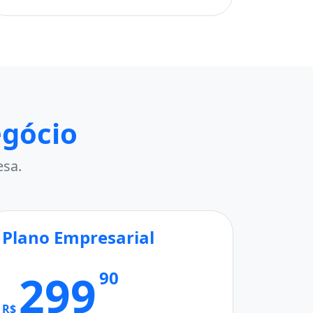
egócio
esa.
Plano Empresarial
299
90
R$