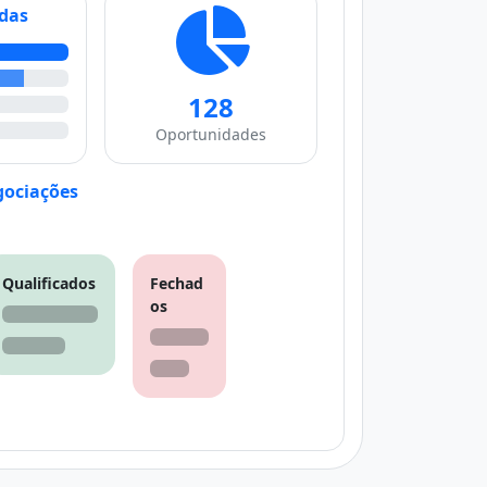
ndas
128
Oportunidades
ociações
Qualificados
Fechad
os