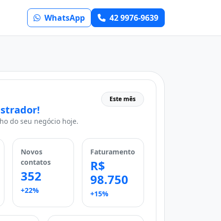
WhatsApp
42 9976-9639
Este mês
strador!
o do seu negócio hoje.
Novos
Faturamento
contatos
R$
352
98.750
+22%
+15%