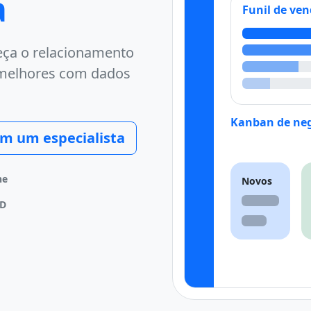
a
Funil de ve
leça o relacionamento
 melhores com dados
Kanban de neg
om um especialista
ne
Novos
PD