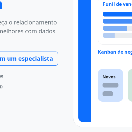
a
Funil de ve
leça o relacionamento
 melhores com dados
Kanban de neg
om um especialista
ne
Novos
PD