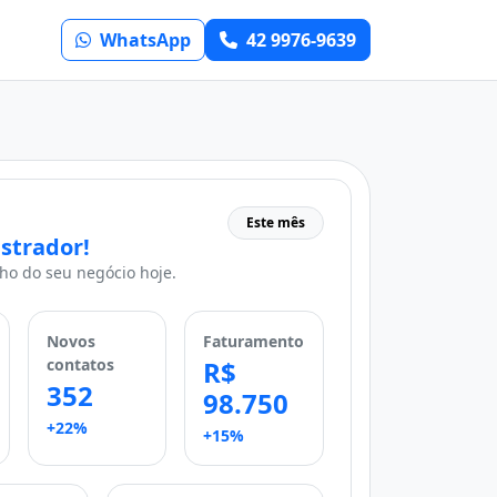
WhatsApp
42 9976-9639
Este mês
strador!
o do seu negócio hoje.
Novos
Faturamento
contatos
R$
352
98.750
+22%
+15%