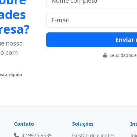
ades
resa?
Envia
ue nossa
to com
Seus dados e
sta rápida
Contato
Soluções
In
42 9976-9639
Gestão de clientes
Iní