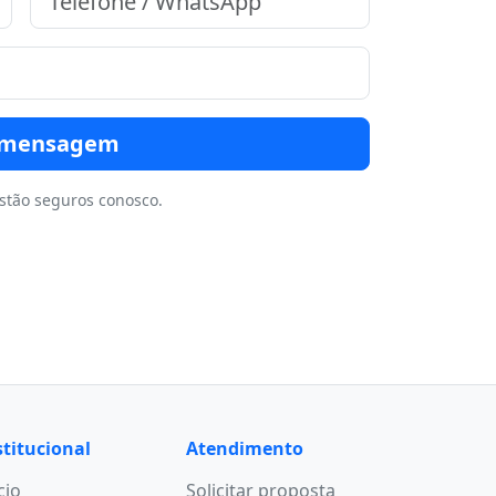
r mensagem
stão seguros conosco.
stitucional
Atendimento
cio
Solicitar proposta