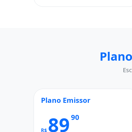
Plano
Esc
Plano Emissor
89
90
R$