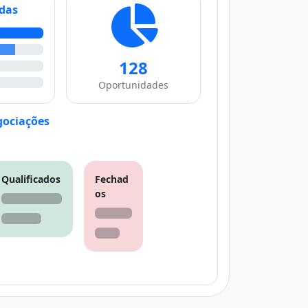
ndas
128
Oportunidades
ociações
Qualificados
Fechad
os