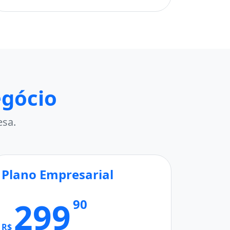
egócio
esa.
Plano Empresarial
299
90
R$