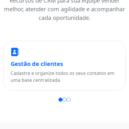
Recursos de CRM para sua equipe vender
melhor, atender com agilidade e acompanhar
cada oportunidade.
Gestão de clientes
Fu
Cadastre e organize todos os seus contatos em
Aco
uma base centralizada.
per