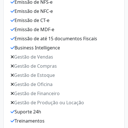
Emissão de NFS-e
E
Emissão de NFC-e
E
Emissão de CT-e
E
Emissão de MDF-e
E
Emissão de até 15 documentos Fiscais
E
Business Intelligence
E
Gestão de Vendas
B
Gestão de Compras
G
Gestão de Estoque
G
Gestão de Oficina
G
Gestão de Financeiro
G
Gestão de Produção ou Locação
G
Suporte 24h
Ge
Treinamentos
S