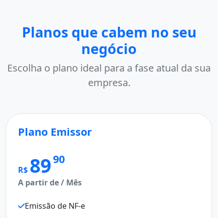
Planos que cabem no seu
negócio
Escolha o plano ideal para a fase atual da sua
empresa.
Plano Emissor
M
Pl
90
89
R$
A partir de / Mês
R$
A p
Emissão de NF-e