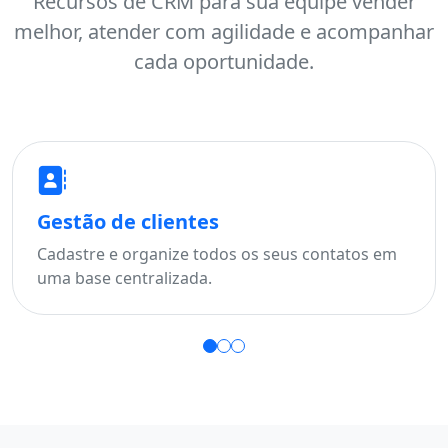
Recursos de CRM para sua equipe vender
melhor, atender com agilidade e acompanhar
cada oportunidade.
Gestão de clientes
Fu
Cadastre e organize todos os seus contatos em
Aco
uma base centralizada.
per