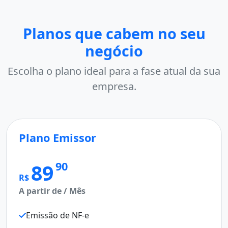
Planos que cabem no seu
negócio
Escolha o plano ideal para a fase atual da sua
empresa.
Plano Emissor
M
Pl
90
89
R$
A partir de / Mês
R$
A p
Emissão de NF-e