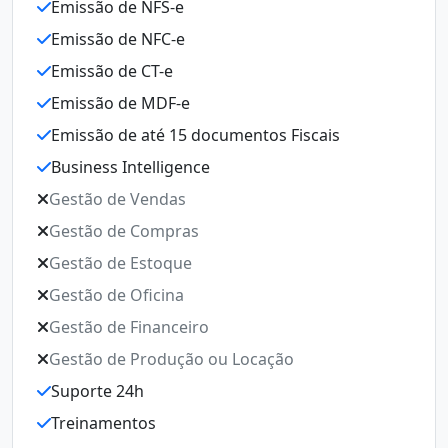
Emissão de NFS-e
E
Emissão de NFC-e
E
Emissão de CT-e
E
Emissão de MDF-e
E
Emissão de até 15 documentos Fiscais
E
Business Intelligence
E
Gestão de Vendas
B
Gestão de Compras
G
Gestão de Estoque
G
Gestão de Oficina
G
Gestão de Financeiro
G
Gestão de Produção ou Locação
G
Suporte 24h
Ge
Treinamentos
S