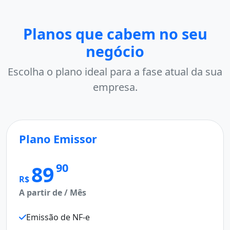
Planos que cabem no seu
negócio
Escolha o plano ideal para a fase atual da sua
empresa.
lano Emissor
MAI
Pla
90
89
$
partir de / Mês
R$
A par
Emissão de NF-e