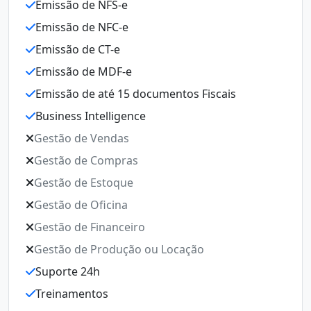
Emissão de NFS-e
Emi
Emissão de NFC-e
Emi
Emissão de CT-e
Emi
Emissão de MDF-e
Emi
Emissão de até 15 documentos Fiscais
Emi
Business Intelligence
Emi
Gestão de Vendas
Bus
Gestão de Compras
Ges
Gestão de Estoque
Ges
Gestão de Oficina
Ges
Gestão de Financeiro
Ges
Gestão de Produção ou Locação
Ges
Suporte 24h
Ges
Treinamentos
Sup