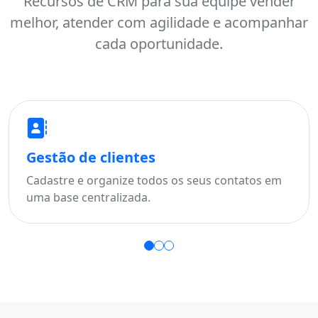
Recursos de CRM para sua equipe vender
melhor, atender com agilidade e acompanhar
cada oportunidade.
estão de clientes
Funi
dastre e organize todos os seus contatos em
Acom
a base centralizada.
perca