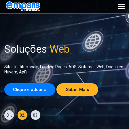
Soluções
Web
Sites Institucionais, Landing Pages, ADS, Sistemas Web, Dados em
Nuvem, Api's,
Clique e adquira
Saber Mais
0
1
.
0
2
.
0
3
.