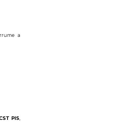
rrume a
CST PIS
,