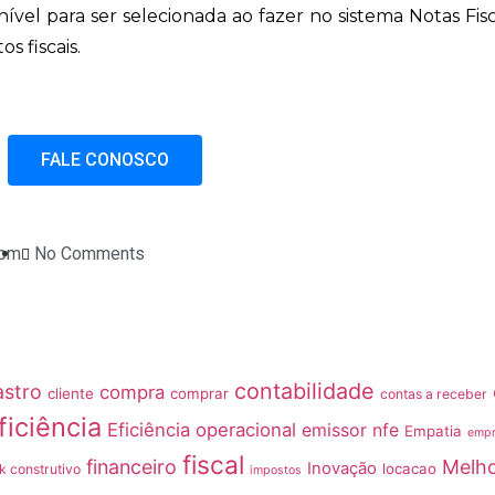
ível para ser selecionada ao fazer no sistema Notas Fisca
 fiscais.
FALE CONOSCO
 pm
No Comments
contabilidade
astro
compra
cliente
comprar
contas a receber
ficiência
Eficiência operacional
emissor nfe
Empatia
emp
fiscal
financeiro
Melho
Inovação
locacao
 construtivo
impostos