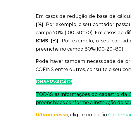
Em casos de redução de base de cálcu
(%)
. Por exemplo, o seu contador pass
campo 70% (100-30=70). Em casos de di
ICMS (%)
. Por exemplo, o seu contad
preenche no campo 80%(100-20=80).
Pode haver também necessidade de pre
COFINS entre outros, consulte o seu con
OBSERVAÇÃO!
TODAS as informações do cadastro da C
preenchidas conforme a instrução do se
Último passo
, clique no botão
Confirma