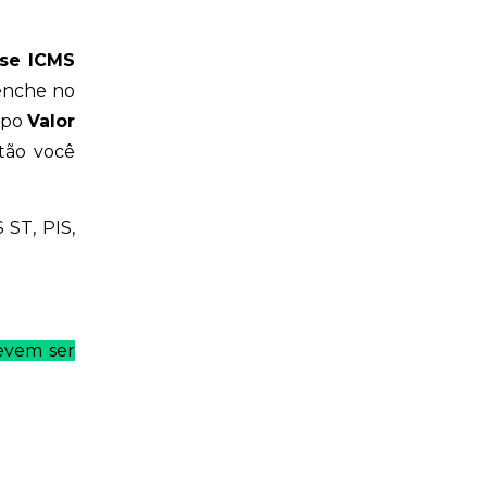
se ICMS
eenche no
mpo
Valor
tão você
ST, PIS,
evem ser