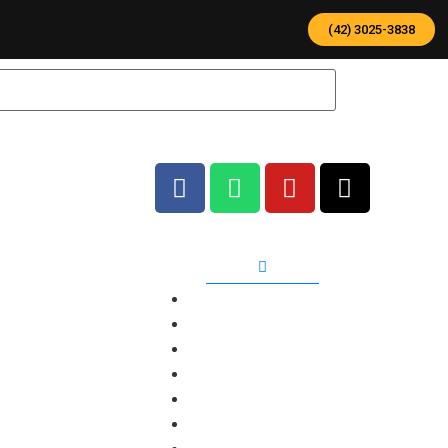
(42) 3025-3838
Categorias
Agro
Balança
Cadastros
Catracas
Celular
Gestão