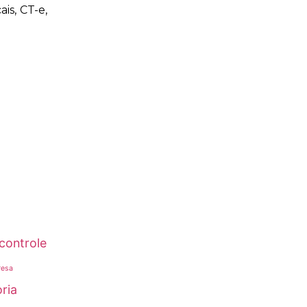
is, CT-e,
controle
resa
ria