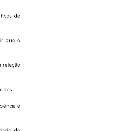
ficos de
tir que o
a relação
cidos.
ciência e
idade de