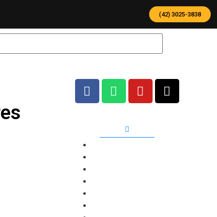
(42) 3025-3838
res
Categorias
Agro
Balança
Cadastros
Catracas
Celular
Gestão