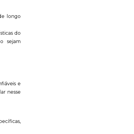
de longo
sticas do
ão sejam
fiáveis e
dar nesse
ecíficas,