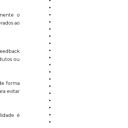
Compras
Comunicação
Dicas
amente o
Estoque
erados ao
Financeiro
Fiscal
Gestão de Cemitérios
Gestão de Clínicas
 feedback
Gestão de Manutenção
odutos ou
Locação
NF-e
NFC-e
de forma
NFS-e
ra evitar
Parâmetros do Sistema
PDV
Produção
Qualidade
lidade é
Sem categoria