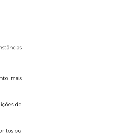
nstâncias
nto mais
dições de
ontos ou