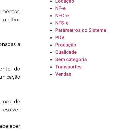
Locação
NF-e
imentos,
NFC-e
ar melhor
NFS-e
Parâmetros do Sistema
PDV
ionadas a
Produção
Qualidade
Sem categoria
Transportes
iente do
Vendas
unicação
 meio de
 resolver
tabelecer