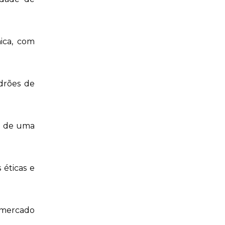
ica, com
drões de
de de uma
 éticas e
o mercado