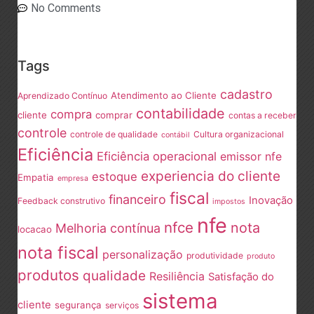
No Comments
Tags
cadastro
Atendimento ao Cliente
Aprendizado Contínuo
contabilidade
compra
cliente
comprar
contas a receber
controle
controle de qualidade
Cultura organizacional
contábil
Eficiência
Eficiência operacional
emissor nfe
experiencia do cliente
estoque
Empatia
empresa
fiscal
financeiro
Inovação
Feedback construtivo
impostos
nfe
nfce
nota
Melhoria contínua
locacao
nota fiscal
personalização
produtividade
produto
produtos
qualidade
Resiliência
Satisfação do
sistema
cliente
segurança
serviços